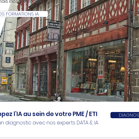
mais incontournable. AI
pécialement adaptées
OS FORMATIONS IA
rises rennaises
, avec
 vous soyez novice ou
 maîtriser des outils
rocessus métiers et
ez l'IA au sein de votre PME / ETI
DIAGNOST
un diagnostic avec nos experts DATA & IA