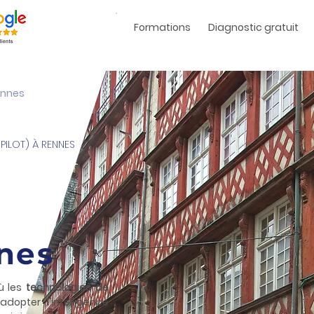
Formations
Diagnostic gratuit
ennes
PILOT) À RENNES
nnes
où les
technologies de
 adopter l'intelligence