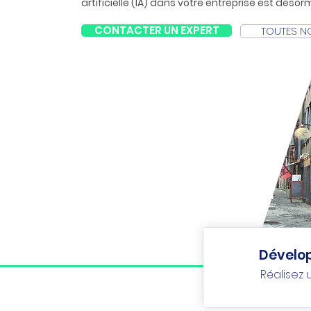
artificielle (IA) dans votre entreprise est désor
Know by Agir propose
des formations en IA s
CONTACTER UN EXPERT
TOUTES N
aux besoins des professionnels et des entrep
un financement possible par votre OPCO. Que
expérimenté, nos programmes vous aideront à
comme
MS65 Copilot
pour améliorer vos p
accroître votre compétitivité
.
Développ
Réalisez 