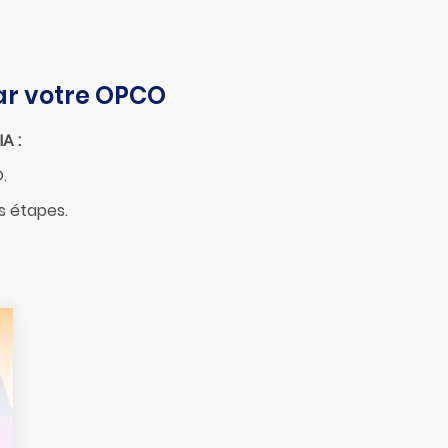
ar votre OPCO
A :
​
s étapes.