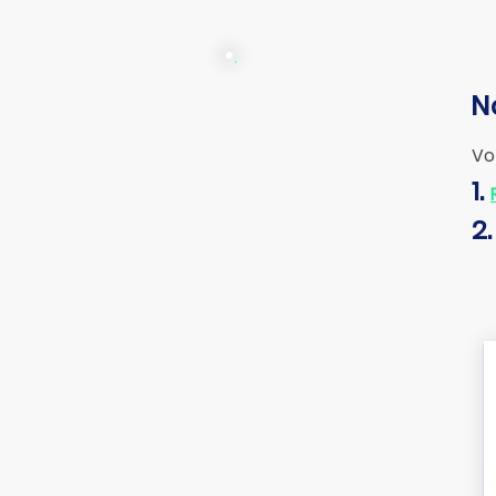
N
Vo
1.
2.