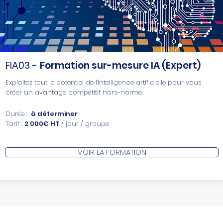
FIA03 -
Formation sur-mesure IA (Expert)
Exploitez tout le potentiel de l'intelligence artificielle pour vous
créer un avantage compétitif hors-norme.
Durée :
à déterminer
Tarif :
2 000€ HT
/ jour / groupe
VOIR LA FORMATION