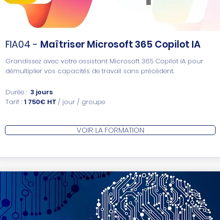
FIA04 -
Maîtriser Microsoft 365 Copilot IA
Grandissez avec votre assistant Microsoft 365 Copilot IA pour
démultiplier vos capacités de travail sans précédent.
Durée :
3 jours
Tarif :
1 750€ HT
/ jour / groupe
VOIR LA FORMATION