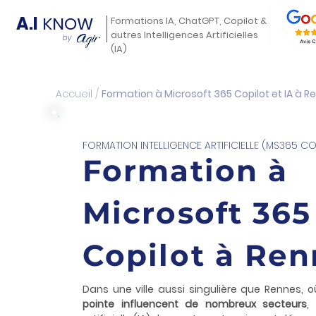
A.I
KNOW
Formations IA, ChatGPT, Copilot &
autres Intelligences Artificielles
by
(IA)
Accueil
/
Formation à Microsoft 365 Copilot et IA à R
FORMATION INTELLIGENCE ARTIFICIELLE (MS365 CO
Formation à
Microsoft 365
Copilot à Re
Dans une ville aussi singulière que Rennes, 
pointe influencent de nombreux secteurs
,