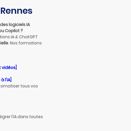
à Rennes
des logiciels IA
ou Copilot ?
tions IA & ChatGPT
ielle
. Nos formations
t vidéos]
 l'IA]
omatiser tous vos
égrer l'IA dans toutes