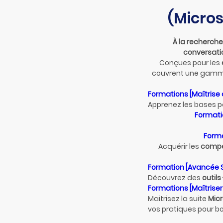
(Micros
À la recherche 
conversatio
Conçues pour les
couvrent une gam
Formations [Maîtrise 
Apprenez les bases p
Formatio
Forma
Acquérir les
compét
Formation [Avancée 
Découvrez des
outils
Formations [Maîtriser 
Maitrisez la suite
Mic
vos pratiques pour bo