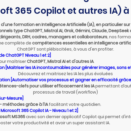
oft 365 Copilot et autres IA) 
d'une formation en Intelligence Artificielle (IA), en particulier sur 
nnels type ChatGPT, Mistral AI, Grok, Gémini, Claude, DeepSeek 
dirigeants, DRH, cadres, managers et collaborateurs
, nos forma
me complète de
compétences essentielles en intelligence artific
ChatGPT sont plébiscitées, à vous d'en profiter.
de ChatGPT Niveau 1 et 2]
our maîtriser
ChatGPT, Mistral AI et d'autres IA
.
n [Maitriser les IA incontournables pour générer images, sons e
Découvrez et maitrisez les IA les plus évoluées
tion [Automatiser vos processus et gagner en efficacité grâce à
ences-clefs pour utiliser efficacement les IA
permettant d’aut
processus de travail (workflow)
Sur-Mesure]
 - méthodes grâce à l'IA
facilitant votre quotidien.
Microsoft 365 Copilot IA - Niveau 1 et 2]
rosoft MS365
avec son dernier applicatif Copilot qui permet d'int
oster votre productivité et avoir un super assistant IA.