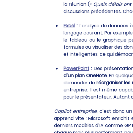
la réunion (« 
Quels délais ont
discussions précédentes. Chaq
Excel
 :
 L’analyse de données à
langage courant. Par exemple, 
le tableau ou le graphique p
formules ou visualiser des don
et intelligentes, ce qui démoc
PowerPoint
 :
 Des présentation
d’un plan OneNote
. En quelqu
demander de 
réorganiser les 
entreprise. Il est même capab
pour le présentateur. Autant 
Copilot entreprise
, c’est donc un
apprend vite : Microsoft enrichit
derniers modèles d’IA comme GPT-4
chaque mois plus performant, pour