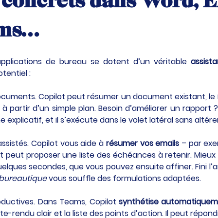
 concrets dans Word, Ex
ams…
applications de bureau se dotent d’un véritable 
assista
tentiel :
documents. Copilot peut résumer un document existant, le 
 partir d’un simple plan. Besoin d’améliorer un rapport
explicatif, et il s’exécute dans le volet latéral sans altérer
ssistés. Copilot vous aide à 
résumer vos emails
 – par ex
peut proposer une liste des échéances à retenir. Mieux en
elques secondes, que vous pouvez ensuite affiner. Fini l’a
 bureautique
 vous souffle des formulations adaptées.
oductives. Dans Teams, Copilot 
synthétise automatiqueme
endu clair et la liste des points d’action. Il peut répondr