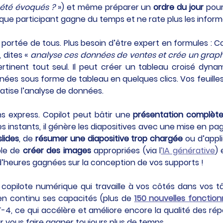
 été évoqués ?
 ») et même préparer un 
ordre du jour
 pour
ue participant gagne du temps et ne rate plus les informa
 portée de tous. Plus besoin d’être expert en formules :
dites « 
analyse ces données de ventes et crée un grap
ertinent tout seul. Il peut créer un tableau croisé dyn
nées sous forme de tableau en quelques clics. Vos feuilles
ratise l’analyse de données.
s express. Copilot peut bâtir une 
présentation complète
es instants, il génère les diapositives avec une mise en pag
slides
, de 
résumer une diapositive trop chargée
 ou d’appl
le de 
créer des images
 appropriées (via l
’IA générative
)
d’heures gagnées sur la conception de vos supports !
 copilote numérique qui travaille à vos côtés dans vos tâ
 en continu ses capacités (plus de 
150 nouvelles fonction
, ce qui accélère et améliore encore la qualité des répon
 vous faire gagner toujours plus de temps.