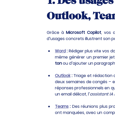
1. Des usages
Outlook, Te
Grâce à 
Microsoft Copilot
, vos 
d’usages concrets illustrent son po
Word
 :
 Rédiger plus vite vos 
même générer un premier jet à
ton
 ou d’ajouter un paragraphe 
Outlook
 :
 Triage et rédaction a
deux semaines de congés – et 
réponses professionnels en qu
un email délicat, l’
assistant IA
Teams
 :
 Des réunions plus pr
ont manquées, avec un compte-r