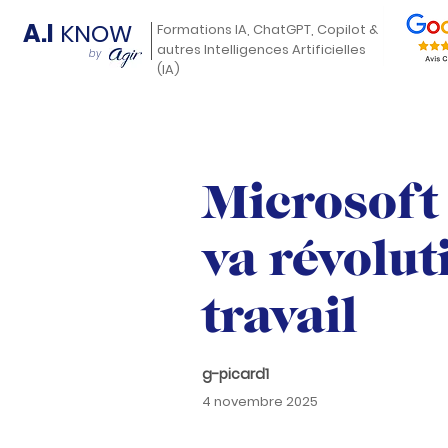
A.I
KNOW
Formations IA, ChatGPT, Copilot &
autres Intelligences Artificielles
by
(IA)
Microsoft 
va révolut
travail
g-picard1
4 novembre 2025