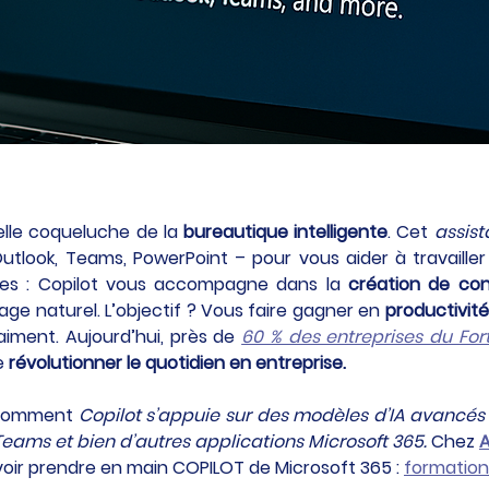
elle coqueluche de la 
bureautique intelligente
. Cet 
assist
Outlook, Teams, PowerPoint – pour vous aider à travailler p
ves : Copilot vous accompagne dans la 
création de con
gage naturel. L’objectif ? Vous faire gagner en 
productivité
iment. Aujourd’hui, près de 
60 % des entreprises du Fo
e 
révolutionner le quotidien en entreprise.
r comment 
Copilot s’appuie sur des modèles d’IA avancés po
Teams et bien d’autres applications Microsoft 365. 
Chez 
A
ir prendre en main COPILOT de Microsoft 365 : 
formatio