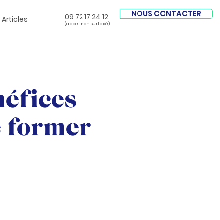
NOUS CONTACTER
09 72 17 24 12
Articles
(appel non surtaxé)
néfices
e former