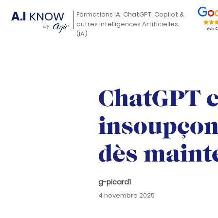
A.I
KNOW
Formations IA, ChatGPT, Copilot &
autres Intelligences Artificielles
by
(IA)
ChatGPT en
insoupçon
dès maint
g-picard1
4 novembre 2025