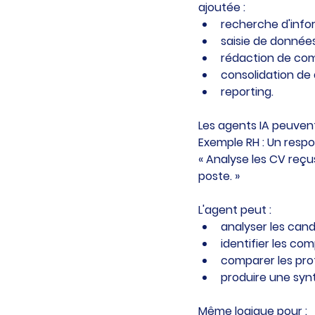
ajoutée :
recherche d'info
saisie de données
rédaction de co
consolidation de
reporting.
Les agents IA peuven
Exemple RH : Un resp
« Analyse les CV reçus
poste. »
L'agent peut :
analyser les cand
identifier les co
comparer les profi
produire une sy
Même logique pour :