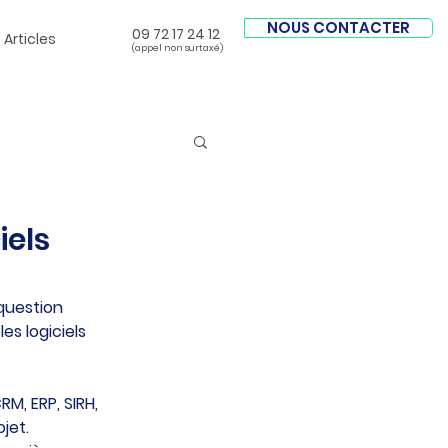
NOUS CONTACTER
09 72 17 24 12
Articles
(appel non surtaxé)
iels
question 
s logiciels 
RM, ERP, SIRH, 
jet.