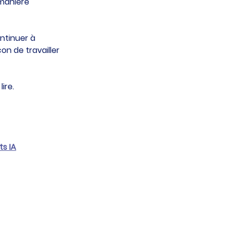
 manière 
ontinuer à 
on de travailler 
ire.
ts IA