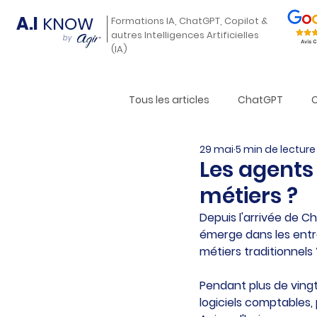
A.I
KNOW
Formations IA, ChatGPT, Copilot &
autres Intelligences Artificielles
by
(IA)
Tous les articles
ChatGPT
29 mai
5 min de lecture
Les agents 
métiers ?
Depuis l'arrivée de C
émerge dans les entre
métiers traditionnels 
Pendant plus de vingt a
logiciels comptables,