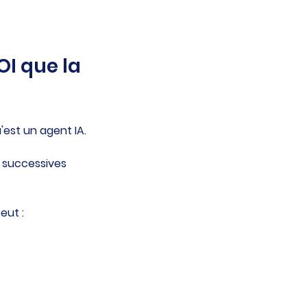
I que la 
u'est un agent IA.
s successives 
eut :