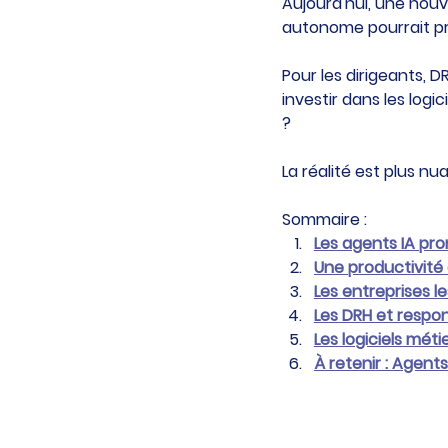
Aujourd'hui, une nouve
autonome pourrait p
Pour les dirigeants, D
investir dans les logi
?
La réalité est plus nu
Sommaire :
Les agents IA pro
Une productivité 
Les entreprises l
Les DRH et respo
Les logiciels méti
À retenir : Agents