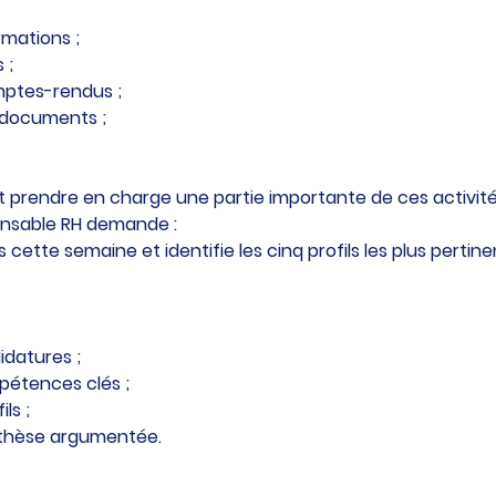
rmations ;
 ;
mptes-rendus ;
 documents ;
t prendre en charge une partie importante de ces activité
onsable RH demande :
 cette semaine et identifie les cinq profils les plus pertin
idatures ;
mpétences clés ;
ls ;
nthèse argumentée.