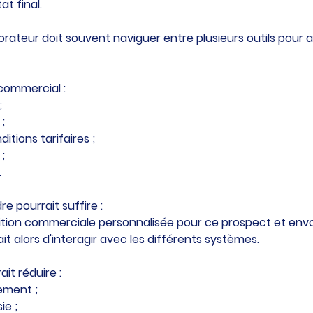
at final.
borateur doit souvent naviguer entre plusieurs outils pour 
commercial :
;
 ;
itions tarifaires ;
;
.
e pourrait suffire :
ition commerciale personnalisée pour ce prospect et envoi
it alors d'interagir avec les différents systèmes.
it réduire :
ement ;
ie ;